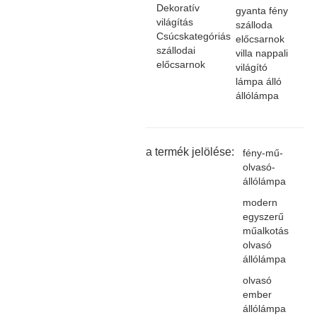
Dekoratív
gyanta fény
világítás
szálloda
Csúcskategóriás
előcsarnok
szállodai
villa nappali
előcsarnok
világító
lámpa álló
állólámpa
a termék jelölése:
fény-mű-
olvasó-
állólámpa
modern
egyszerű
műalkotás
olvasó
állólámpa
olvasó
ember
állólámpa