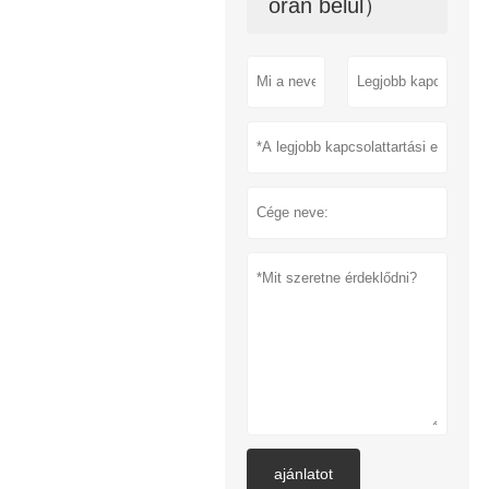
órán belül）
ajánlatot