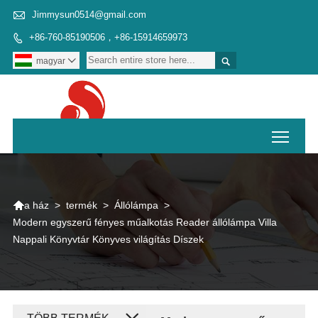

Jimmysun0514@gmail.com
+86-760-85190506，+86-15914659973


magyar

Toggl

>
termék
>
Állólámpa
>
a ház
Modern egyszerű fényes műalkotás Reader állólámpa Villa
Nappali Könyvtár Könyves világítás Díszek