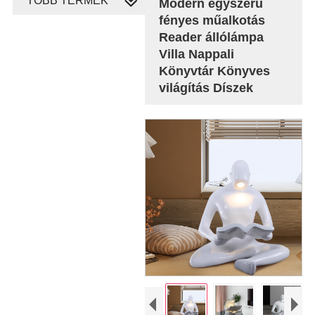
TÖBB TERMÉK
Modern egyszerű
fényes műalkotás
Reader állólámpa
Villa Nappali
Könyvtár Könyves
világítás Díszek