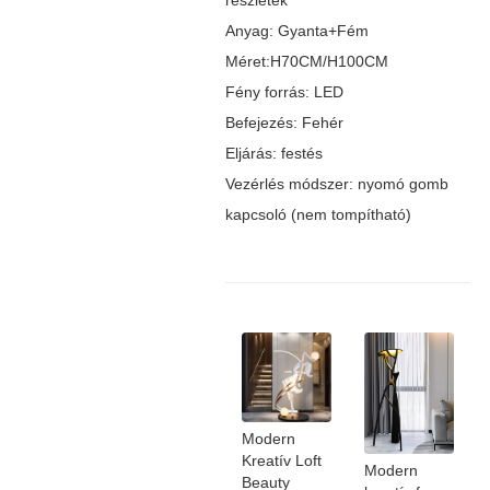
részletek
Anyag: Gyanta+Fém
Méret:H70CM/H100CM
Fény forrás: LED
Befejezés: Fehér
Eljárás: festés
Vezérlés módszer: nyomó gomb
kapcsoló (nem tompítható)
Modern
Kreatív Loft
Modern
Beauty