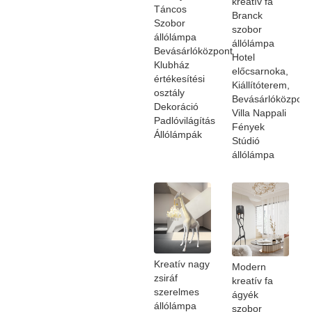
kreatív fa
Táncos
Branck
Szobor
szobor
állólámpa
állólámpa
Bevásárlóközpont
Hotel
Klubház
előcsarnoka,
értékesítési
Kiállítóterem,
osztály
Bevásárlóközpont
Dekoráció
Villa Nappali
Padlóvilágítás
Fények
Állólámpák
Stúdió
állólámpa
Kreatív nagy
Modern
zsiráf
kreatív fa
szerelmes
ágyék
állólámpa
szobor